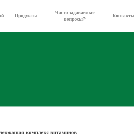
Часто задаваемые
ый
Продукты
Контакт
вопросы?
одержащая
комплекс
витаминов