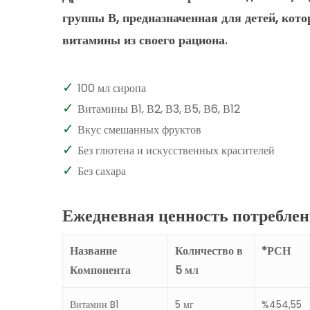
группы
В,
предназначенная
для
детей,
кото
витамины
из
своего
рациона.
100 мл сиропа
Витамины В1, В2, В3, В5, В6, В12
Вкус смешанных фруктов
Без глютена и искусственных красителей
Без сахара
Ежедневная ценность потребле
Название
Количество в
*РСН
Компонента
5 мл
Витамин B1
5 мг
%454,55