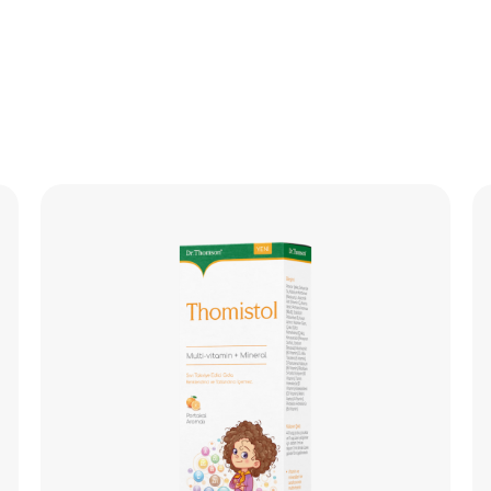
Томистол
Ви
D