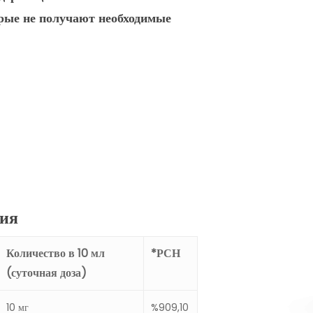
рые
не
получают
необходимые
ния
Количество в 10 мл
*РСН
(суточная доза)
10 мг
%909,10