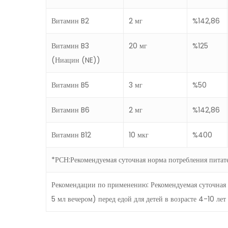
Витамин B2
2 мг
%142,86
Витамин B3
20 мг
%125
(Ниацин (NE))
Витамин B5
3 мг
%50
Витамин B6
2 мг
%142,86
Витамин B12
10 мкг
%400
*РСН:Рекомендуемая суточная норма потребления питат
Рекомендации по применению: Рекомендуемая суточная д
5 мл вечером) перед едой для детей в возрасте 4-10 лет 