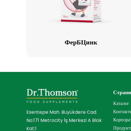
ФерБЦинк
ФерБЦинк
Стран
Каталог
Контакт
Esentepe Mah. Büyükdere Cad.
Корпора
No:171 Metrocity İş Merkezi A Blok
Продук
Kat:1