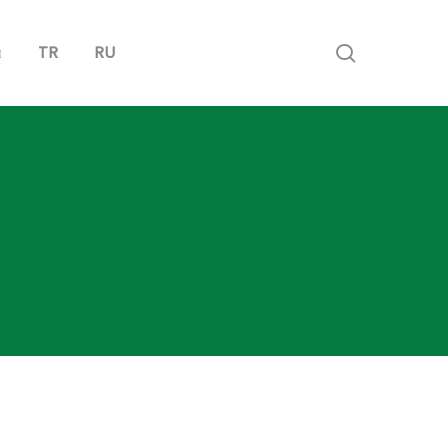
search
ы
TR
RU