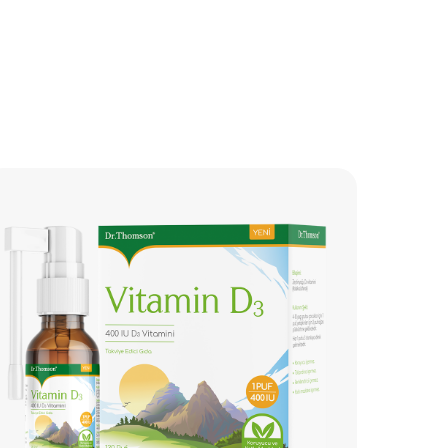
тамин
3