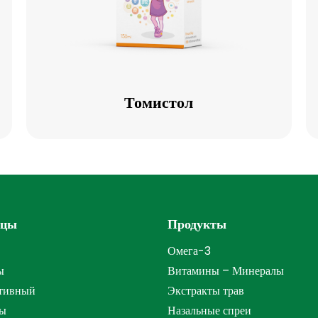
Томистол
Томистол
ицы
Продукты
Омега-3
ы
Витамины – Минералы
тивный
Экстракты трав
ты
Назальные спреи