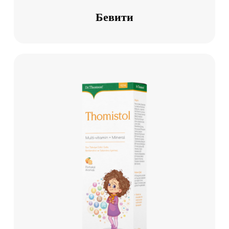
Бевити
Томистол