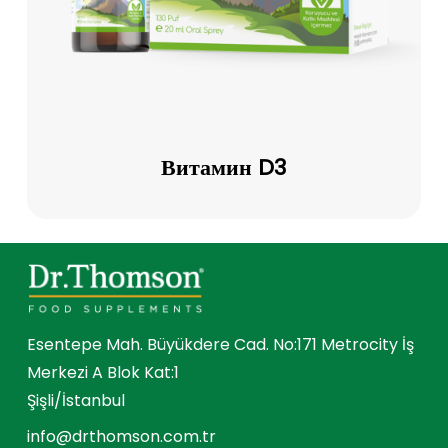
Витамин
D3
Витамин D3
Esentepe Mah. Büyükdere Cad. No:171 Metrocity İş
Merkezi A Blok Kat:1
Şişli/İstanbul
info@drthomson.com.tr