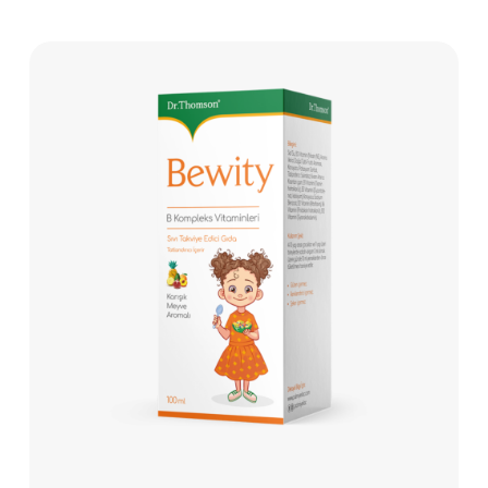
Бевити
Бевити