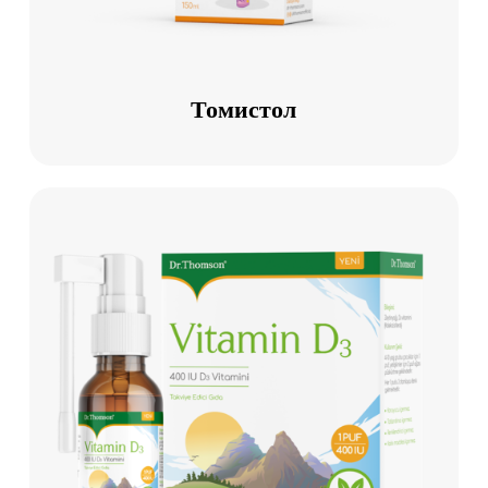
Томистол
Томистол
Витамин
D3