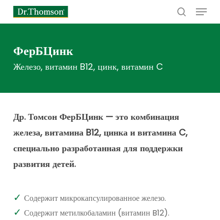
Menu
Skip
to
search
main
content
ФерБЦинк
Железо, витамин B12, цинк, витамин C
Др.
Томсон
ФерБЦинк
—
это
комбинация
железа,
витамина
B12,
цинка
и
витамина
C,
специально
разработанная
для
поддержки
развития
детей.
Содержит микрокапсулированное железо.
Содержит метилкобаламин (витамин B12).