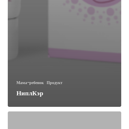
Мама-ребенок
Продукт
НиплКэр
БиаФлекс
Плюс