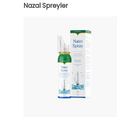
Nazal Spreyler
Naso
Spray