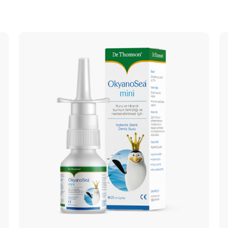
Okyanosea
N
Mini