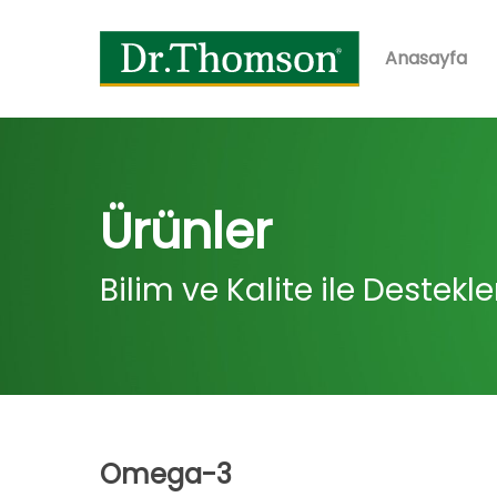
Skip
to
Anasayfa
main
content
Ürünler
Bilim ve Kalite ile Destek
Omega-3