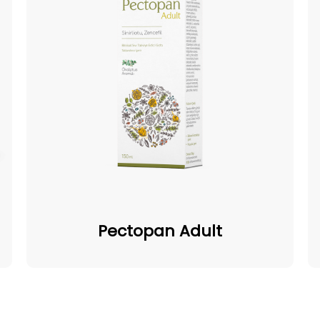
Pectopan
Adult
Pectopan Adult