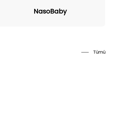
NasoBaby
NasoBaby
Tümü