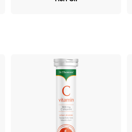
Vitamin
Vi
C
C
Efervesan