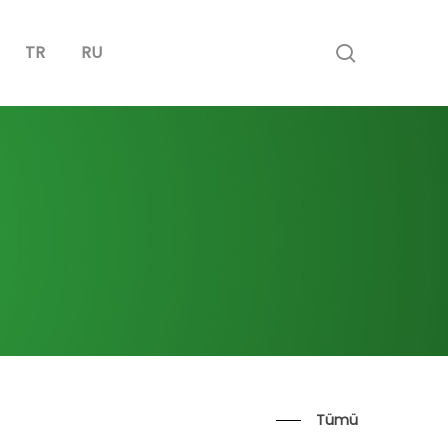
search
TR
RU
Tümü