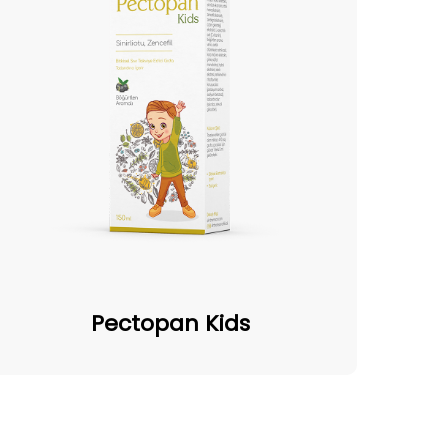
Pectopan
Kids
Pectopan Kids