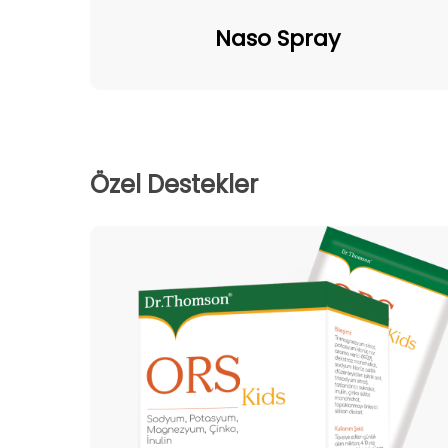
Naso
Spray
Naso Spray
Özel Destekler
ORS
kids