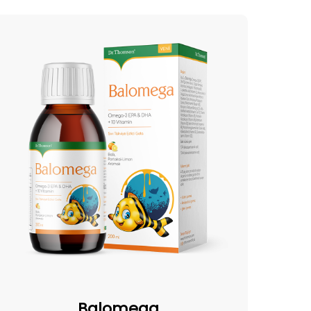
alomega
Balomega
Balomega