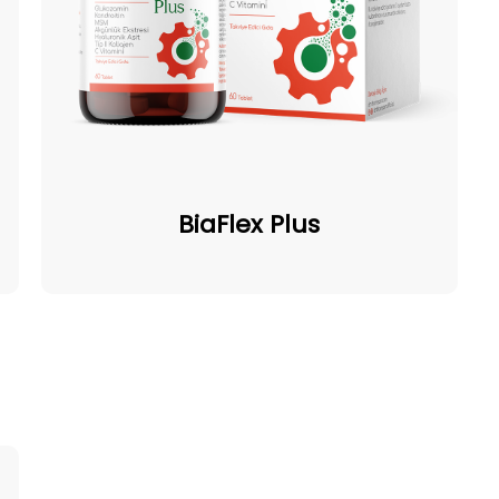
BiaFlex
Plus
BiaFlex Plus