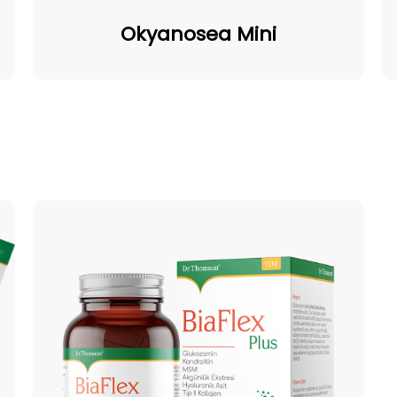
Okyanosea
Mini
Okyanosea Mini
BiaFlex
Plus