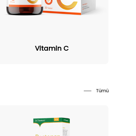
Vitamin
C
Vitamin C
Tümü
ectopan
ds