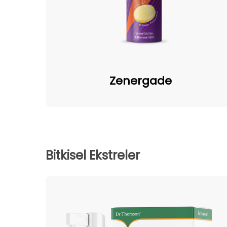
Zenergade
Zenergade
Bitkisel Ekstreler
Propolis
Sprey