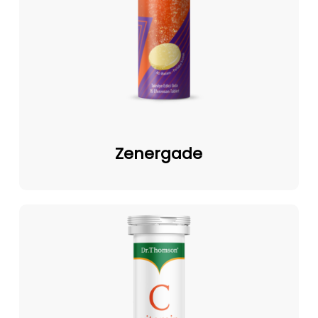
Zenergade
Zenergade
Vitamin
C
Efervesan