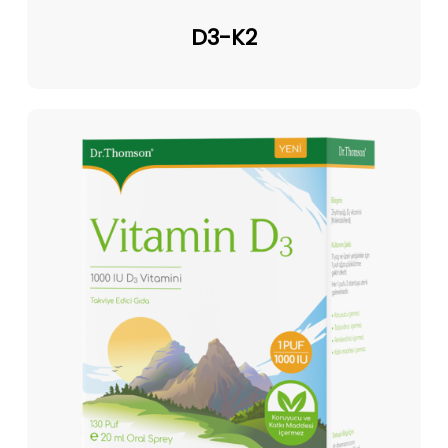
D3-
K2
D3-K2
Vitamin
D3-
1