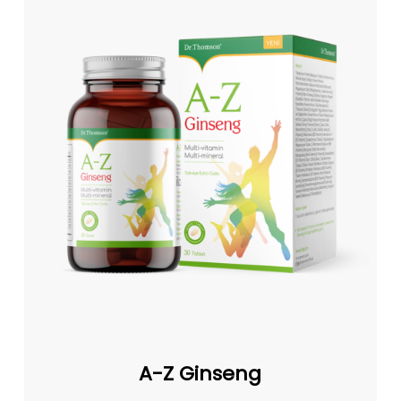
Z
Ginseng
A-
Z
A-Z Ginseng
Ginseng