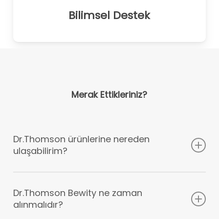
Bilimsel Destek
Merak Ettikleriniz?
Dr.Thomson ürünlerine nereden
ulaşabilirim?
Dr.Thomson ürünlerinin tek yetkili satış noktası
eczanelerdir. Dr.Thomson ürünleri tüm ecza
Dr.Thomson Bewity ne zaman
alınmalıdır?
depolarında bulunmaktadır. Eczanenizde