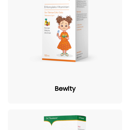
Bewity
Bewity
FerBZinc