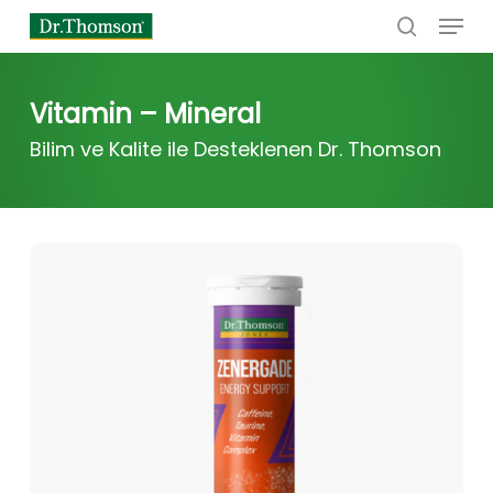
Menu
Skip
to
search
main
content
Vitamin – Mineral
Bilim ve Kalite ile Desteklenen Dr. Thomson
Zenergade