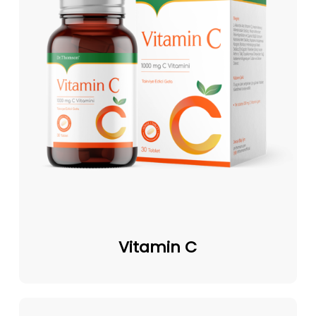
Vitamin
C
Vitamin C
A-