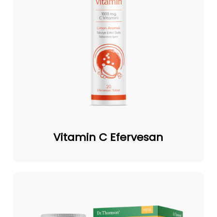
Vitamin
C
Vitamin C Efervesan
Efervesan
Vitamin
C