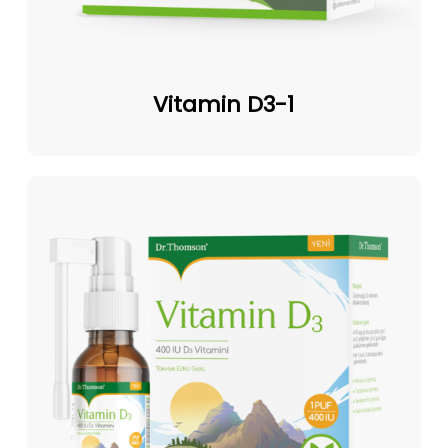
Vitamin
D3-
Vitamin D3-1
1
Vitamin
D3