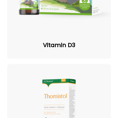
Vitamin
D3
Vitamin D3
Thomistol