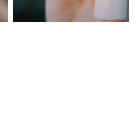
Blog
B VİTAMİNLERİ NEDİR?
EKSİKLİĞİNDE HANGİ
HASTALIKLAR GÖRÜLÜR?