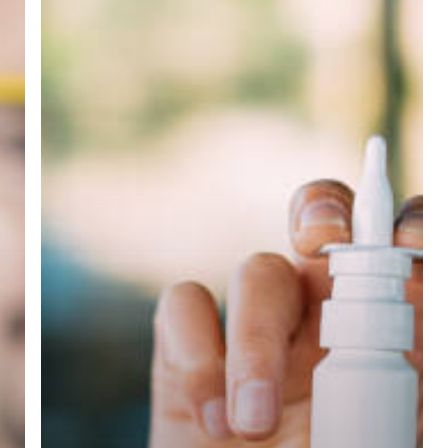
NEDİR?
EKSİKLİĞİNDE
HANGİ
HASTALIKLAR
GÖRÜLÜR?