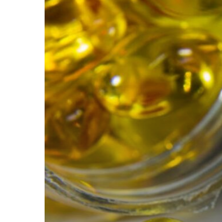
EKSİKLİĞİNDE
HANGİ
HASTALIKLAR
GÖRÜLÜR?