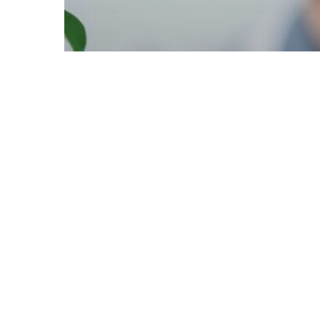
Blog
B VİTAMİNLERİ NEDİR?
EKSİKLİĞİNDE HANGİ
HASTALIKLAR GÖRÜLÜR?