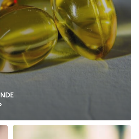
İNDE
?
B
VİTAMİNLERİ