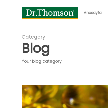
Skip
to
Anasayfa
main
content
Category
Blog
Your blog category
B
VİTAMİNLERİ
NEDİR?