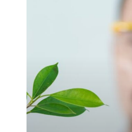
NEDİR?
EKSİKLİĞİNDE
HANGİ
HASTALIKLAR
GÖRÜLÜR?