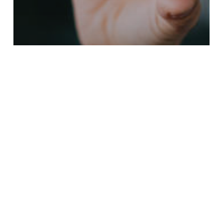
Blog
B VİTAMİNLERİ NEDİR?
EKSİKLİĞİNDE HANGİ
HASTALIKLAR GÖRÜLÜR?
Ara
Ara